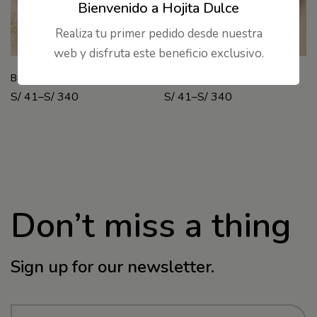
Bienvenido a Hojita Dulce
Realiza tu primer pedido desde nuestra
web y disfruta este beneficio exclusivo.
Brochetitas de embutidos
Brochetitas de pollo
S/
41
–
S/
340
S/
41
–
S/
340
Don’t miss a thing
Sign up for our newsletter.
E