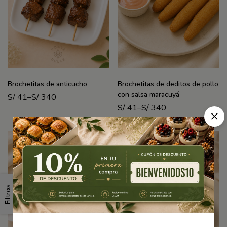
Brochetitas de anticucho
Brochetitas de deditos de pollo
con salsa maracuyá
S/
41
–
S/
340
S/
41
–
S/
340
Filtros