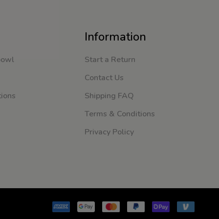
Information
bowl
Start a Return
Contact Us
tions
Shipping FAQ
Terms & Conditions
Privacy Policy