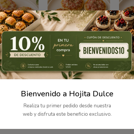
as hawaiana
Mini pizzitas jamón y queso
Mini pi
80
S/
34
–
S/
280
S/
34
–
Bienvenido a Hojita Dulce
Realiza tu primer pedido desde nuestra
web y disfruta este beneficio exclusivo.