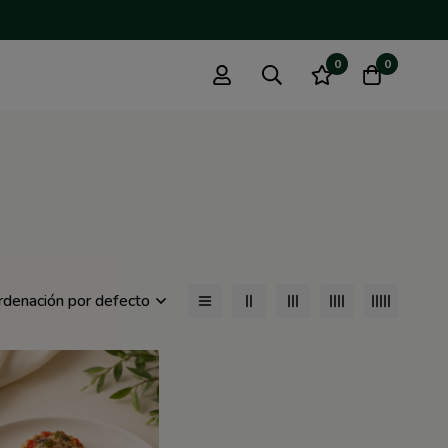
0
0
rdenación por defecto