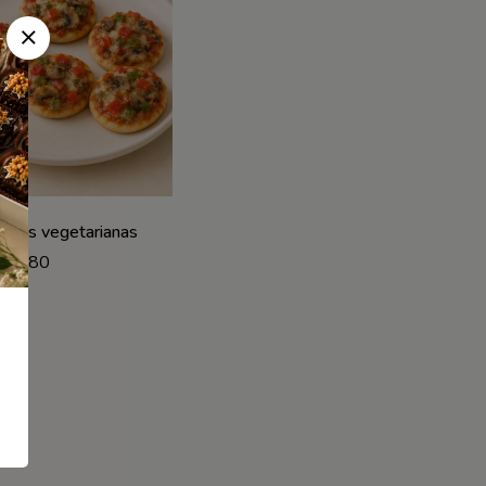
zzitas vegetarianas
S/
280