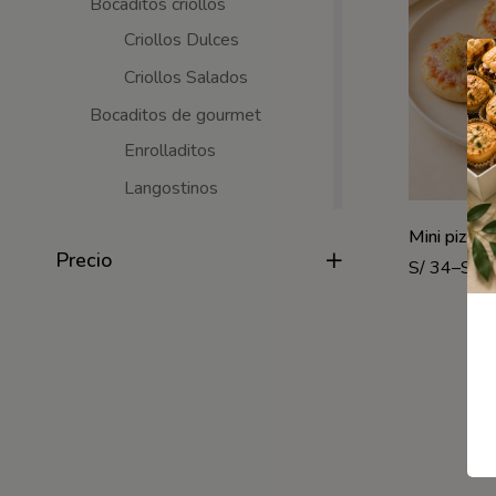
Bocaditos criollos
Criollos Dulces
Criollos Salados
Bocaditos de gourmet
Enrolladitos
Langostinos
Mini pasta
Mini pizzit
Precio
Bocaditos dulces
S/
34
–
S/
2
Brownies
Chocolatería
Clásicos
Mini cake
Postres en vasitos
1.5onzas