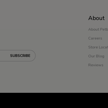
About
About Pet
Careers
Store Loca
SUBSCRIBE
Our Blog
Reviews