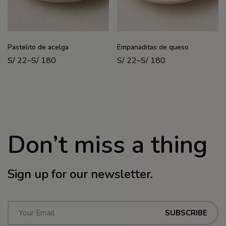
Pastelito de acelga
Empanaditas de queso
S/
22
–
S/
180
S/
22
–
S/
180
Don’t miss a thing
Sign up for our newsletter.
E
SUBSCRIBE
m