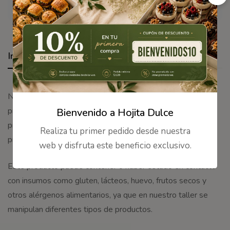
Garantía de segura y segura de compra
Información adicional
Nuestros productos son elaborados en el taller de
producción de Hojita Dulce, siguiendo procesos de
Bienvenido a Hojita Dulce
preparación cuidadosos para conservar su frescura,
Realiza tu primer pedido desde nuestra
presentación y sabor.
web y disfruta este beneficio exclusivo.
Este producto puede contener o haber estado en contacto
con insumos como gluten, lácteos, huevo, frutos secos y
otros alérgenos alimentarios, ya que en nuestro taller se
manipulan diferentes tipos de productos.