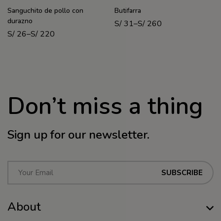
Sanguchito de pollo con
Butifarra
durazno
S/
31
–
S/
260
S/
26
–
S/
220
Don’t miss a thing
Sign up for our newsletter.
E
SUBSCRIBE
m
a
About
i