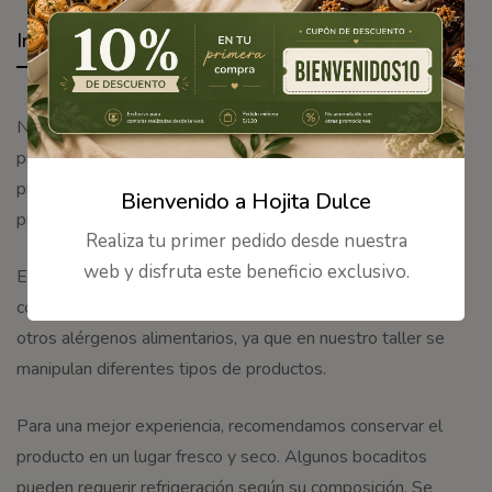
Información adicional
Nuestros productos son elaborados en el taller de
producción de Hojita Dulce, siguiendo procesos de
preparación cuidadosos para conservar su frescura,
Bienvenido a Hojita Dulce
presentación y sabor.
Realiza tu primer pedido desde nuestra
web y disfruta este beneficio exclusivo.
Este producto puede contener o haber estado en contacto
con insumos como gluten, lácteos, huevo, frutos secos y
otros alérgenos alimentarios, ya que en nuestro taller se
manipulan diferentes tipos de productos.
Para una mejor experiencia, recomendamos conservar el
producto en un lugar fresco y seco. Algunos bocaditos
pueden requerir refrigeración según su composición. Se