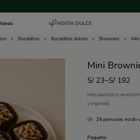
tanos
tos
Bocaditos
Bocaditos dulces
Brownies
Mini
Mini Brownie
S/
23
–
S/
192
Mini pastelitos amelcoch
y especial.
25
personas están v
Paquete
: