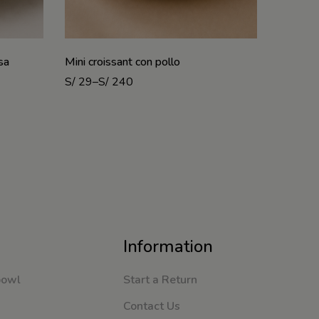
sa
Mini croissant con pollo
Butifarr
S/
29
–
S/
240
S/
31
–
S
Information
bowl
Start a Return
Contact Us