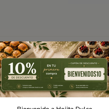
roducción de Hojita Dulce, siguiendo procesos de preparación cu
acto con insumos como gluten, lácteos, huevo, frutos secos y ot
 el producto en un lugar fresco y seco. Algunos bocaditos pueden
 entrega para disfrutar mejor su textura, frescura y sabor.