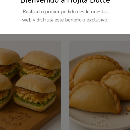
Bienvenido a Hojita Dulce
Realiza tu primer pedido desde nuestra
Productos relacionados
web y disfruta este beneficio exclusivo.