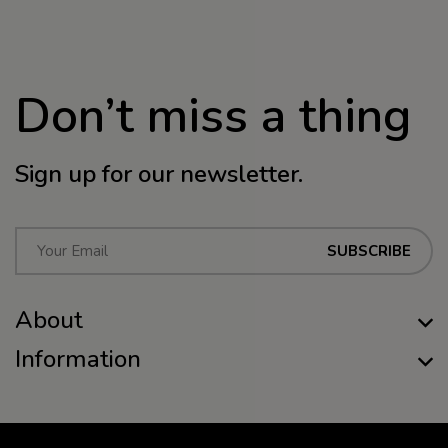
Don’t miss a thing
Sign up for our newsletter.
E
SUBSCRIBE
m
a
About
i
l
Information
*