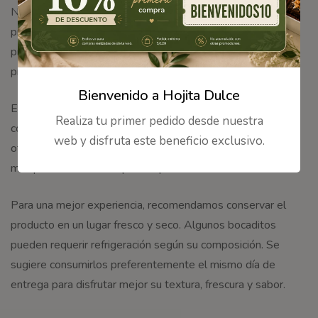
Nuestros productos son elaborados en el taller de
producción de Hojita Dulce, siguiendo procesos de
preparación cuidadosos para conservar su frescura,
presentación y sabor.
Bienvenido a Hojita Dulce
Este producto puede contener o haber estado en contacto
Realiza tu primer pedido desde nuestra
con insumos como gluten, lácteos, huevo, frutos secos y
web y disfruta este beneficio exclusivo.
otros alérgenos alimentarios, ya que en nuestro taller se
manipulan diferentes tipos de productos.
Para una mejor experiencia, recomendamos conservar el
producto en un lugar fresco y seco. Algunos bocaditos
pueden requerir refrigeración según su composición. Se
sugiere consumirlos preferentemente el mismo día de
entrega para disfrutar mejor su textura, frescura y sabor.